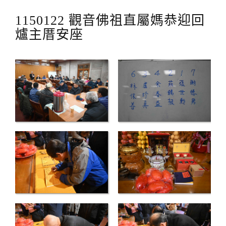
1150122 觀音佛祖直屬媽恭迎回
爐主厝安座