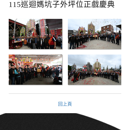
115巡迴媽坑子外坪位正戲慶典
回上頁