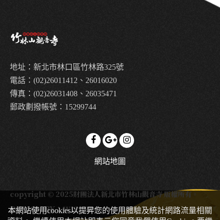
地址：新北市林口區竹林路325號
電話：(02)26011412、26016020
傳真：(02)26031408、26035471
郵政劃撥帳號：15299744
網站地圖
copyright © 2025財團法人新北市竹林山觀音寺 版權所有。
DESIGN BY：
WIZARDS
本網站使用cookies以提昇您的使用體驗及統計網路流量相關