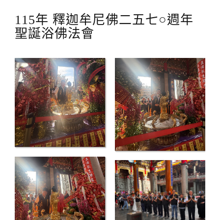
115年 釋迦牟尼佛二五七○週年
聖誕浴佛法會