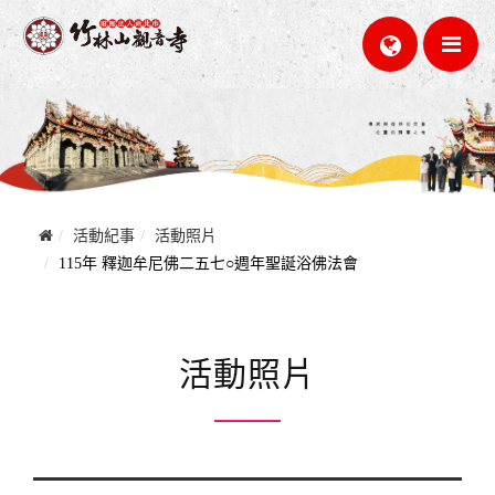
活動紀事
活動照片
115年 釋迦牟尼佛二五七○週年聖誕浴佛法會
活動照片