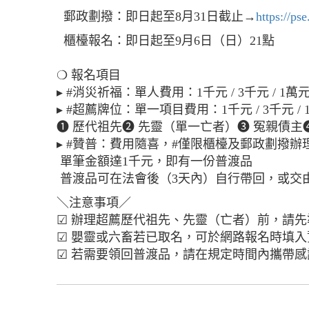
郵政劃撥：即日起至8月31日截止→
https://ps
櫃檯報名：即日起至9月6日（日）21點
❍ 報名項目
▸ #消災祈福：單人費用：1千元 / 3千元 / 1萬
▸ #超薦牌位：單一項目費用：1千元 / 3千元 / 
➊ 歷代祖先➋ 先靈（單一亡者）➌ 冤親債主➍
▸ #贊普：費用隨喜，#僅限櫃檯及郵政劃撥辦
單筆金額達1千元，即有一份普渡品
普渡品可在法會後（3天內）自行帶回，或交
＼注意事項／
☑ 辦理超薦歷代祖先、先靈（亡者）前，請
☑ 嬰靈或六畜若已取名，可於網路報名時填
☑ 若需要領回普渡品，請在規定時間內攜帶