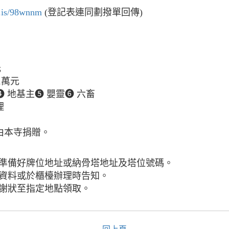
e.is/98wnnm
(登記表連同劃撥單回傳)
元
1萬元
 地基主➎ 嬰靈➏ 六畜
理
由本寺捐贈。
先準備好牌位地址或納骨塔地址及塔位號碼。
入資料或於櫃檯辦理時告知。
感謝狀至指定地點領取。