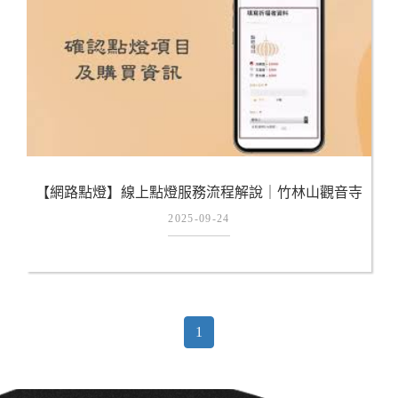
【網路點燈】線上點燈服務流程解說｜竹林山觀音寺
｜在地廟宇&世界通聯｜林口｜宗教｜佛教｜
2025-09-24
1