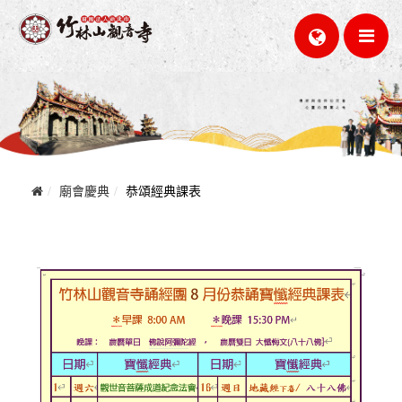
廟會慶典
恭頌經典課表