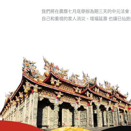
與功名》
的中元法會 為
 也讓已仙逝的
能超生離苦 ❍