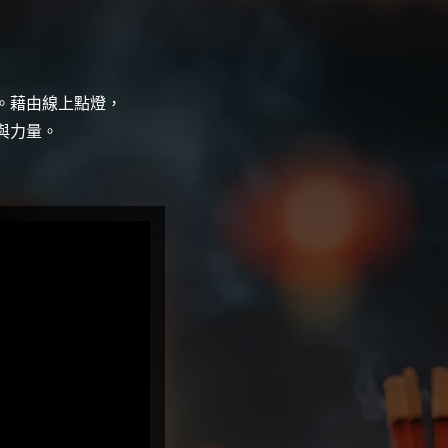
，
。藉由線上點燈，
與力量。