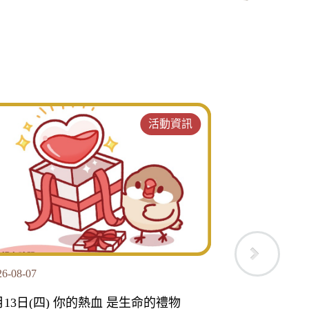
活動資訊
26-06-24
2026-05-22
藏王菩薩聖誕暨慶讚中元冥陽法會
恭請文昌小