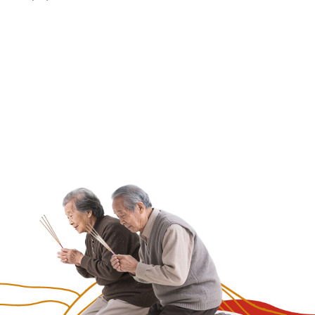
與功名》
們將在農曆七月底舉辦為期三天的中元法會 為
己和重視的家人消災、增福延壽 也讓已仙逝的
人、來不及長大的孩子、毛小孩能超生離苦 ❍
會時程：國...