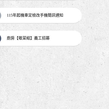
善接納環境」宣導資訊彙整表
115年起機車定檢改手機簡訊通知
廚房【敬菜組】義工招募