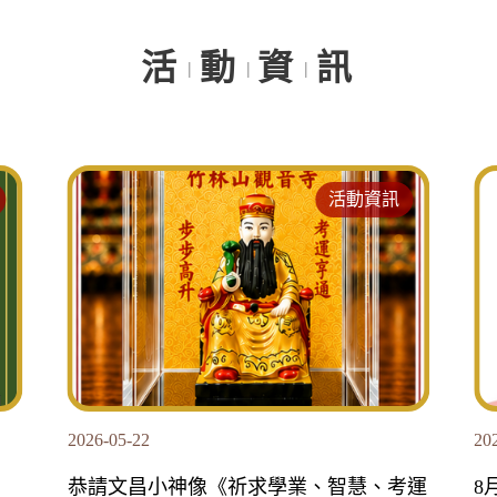
活
動
資
訊
活動資訊
2026-08-07
20
運
8月13日(四) 你的熱血 是生命的禮物
地