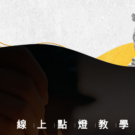
線
上
點
燈
教
學