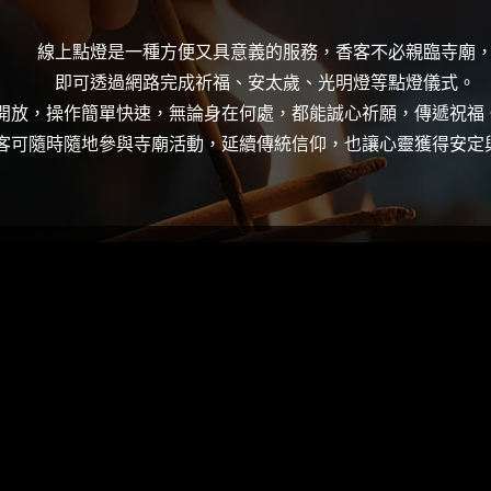
線上點燈是一種方便又具意義的服務，香客不必親臨寺廟
即可透過網路完成祈福、安太歲、光明燈等點燈儀式。
開放，操作簡單快速，無論身在何處，都能誠心祈願，傳遞祝福
客可隨時隨地參與寺廟活動，延續傳統信仰，也讓心靈獲得安定