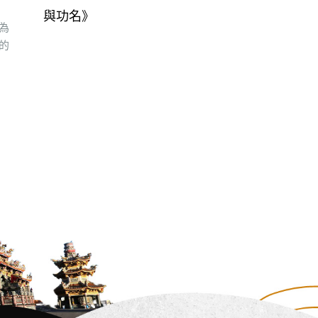
我
自
親
法