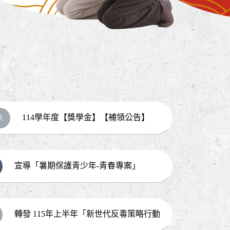
114學年度【獎學金】【補領公告】
訊
宣導「暑期保護青少年-青春專案」
轉發 115年上半年「新世代反毒策略行動